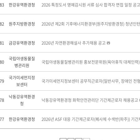
83
한강유역환경청
2026 특정도서 명예감시원 서류 심사 합격자 면접 일정 공
82
원주지방환경청
2026년 제2회 기후에너지환경부(원주지방환경청) 청년인턴
81
금강유역환경청
2026년 자연환경해설사 추가채용 공고
국립야생동물질
80
국립야생동물질병관리원 홍보전문위원(육아휴직 대체인력)
병관리원
국가미세먼지정
79
국가미세먼지정보센터 공무직근로자(일반사무, 장애인 전형)
보센터
낙동강유역환경
78
낙동강유역환경청 화학안전관리단 기간제근로자 채용공고
청
77
한강유역환경청
2026년 ASF 대응 기간제근로자(폐사체 수색반(파주)) 기간