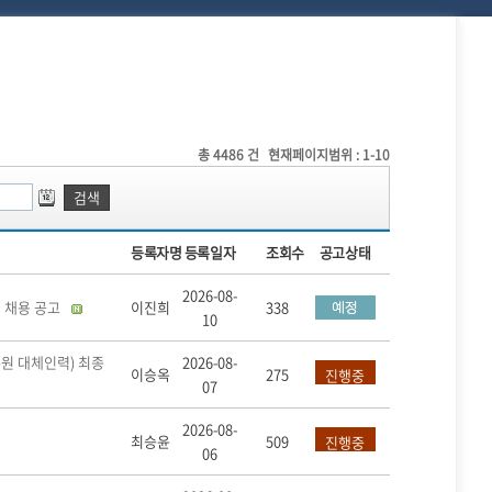
총
4486
건
현재페이지범위 : 1-10
검색
등록자명
등록일자
조회수
공고상태
2026-08-
 채용 공고
이진희
338
10
원 대체인력) 최종
2026-08-
이승옥
275
진행중
07
2026-08-
최승윤
509
진행중
06