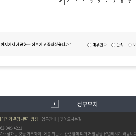
1
2
3
4
5
6
7
페이지에서 제공하는 정보에 만족하셨습니까?
매우만족
만족
관
정부부처
리기기 운영·관리 방침
업무안내
찾아오시는길
2-949-4221
 수집하는 것을 거부하며, 이를 위반 시 관련법에 의거 처벌됨을 유념하시기 바랍니