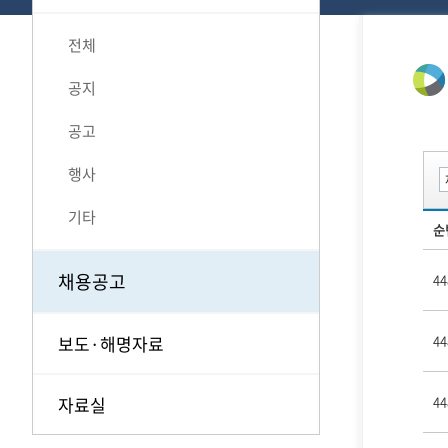
전체
공지
공고
행사
기타
순
채용공고
44
보도·해명자료
44
자료실
44