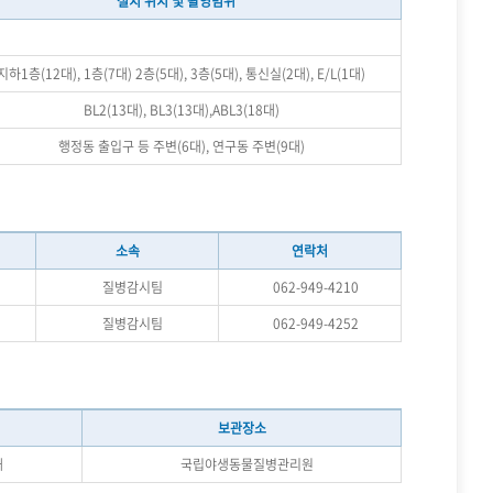
설치 위치 및 촬영범위
지하1층(12대), 1층(7대) 2층(5대), 3층(5대), 통신실(2대), E/L(1대)
BL2(13대), BL3(13대),ABL3(18대)
행정동 출입구 등 주변(6대), 연구동 주변(9대)
소속
연락처
질병감시팀
062-949-4210
질병감시팀
062-949-4252
보관장소
내
국립야생동물질병관리원