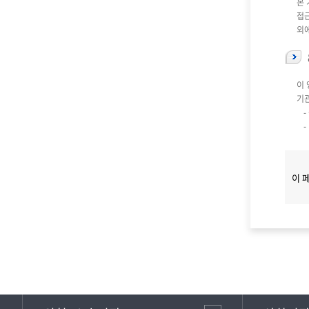
본
접
외
이 
기
-
-
이 