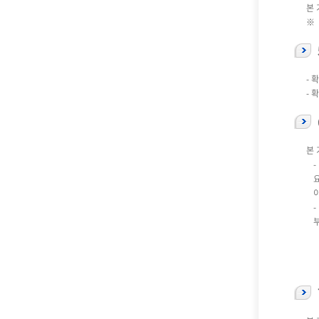
본
※「
- 
- 
본