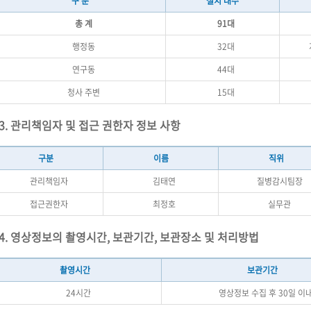
구 분
설치 대수
총 계
91대
행정동
32대
연구동
44대
청사 주변
15대
3. 관리책임자 및 접근 권한자 정보 사항
구분
이름
직위
관리책임자
김태연
질병감시팀장
접근권한자
최정호
실무관
4. 영상정보의 촬영시간, 보관기간, 보관장소 및 처리방법
촬영시간
보관기간
24시간
영상정보 수집 후 30일 이