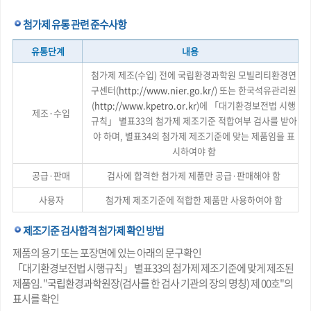
첨가제 유통 관련 준수사항
유통단계
내용
첨가제 제조(수입) 전에 국립환경과학원 모빌리티환경연
구센터(
http://www.nier.go.kr/
) 또는 한국석유관리원
(
http://www.kpetro.or.kr
)에 「대기환경보전법 시행
제조·수입
규칙」 별표33의 첨가제 제조기준 적합여부 검사를 받아
야 하며, 별표34의 첨가제 제조기준에 맞는 제품임을 표
시하여야 함
공급·판매
검사에 합격한 첨가제 제품만 공급·판매해야 함
사용자
첨가제 제조기준에 적합한 제품만 사용하여야 함
제조기준 검사합격 첨가제 확인 방법
제품의 용기 또는 포장면에 있는 아래의 문구확인
「대기환경보전법 시행규칙」 별표33의 첨가제 제조기준에 맞게 제조된
제품임. "국립환경과학원장(검사를 한 검사 기관의 장의 명칭) 제 00호"의
표시를 확인