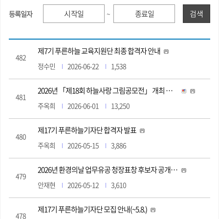
검색
등록일자
~
제7기 푸른하늘 교육지원단 최종 합격자 안내
482
정수민
2026-06-22
1,538
2026년 「제18회 하늘사랑 그림공모전」 개최 안내(6.1.(월)~7.10(금))
481
주옥희
2026-06-01
13,250
제17기 푸른하늘기자단 합격자 발표
480
주옥희
2026-05-15
3,886
2026년 환경의날 업무유공 청장표창 후보자 공개검증
479
안재현
2026-05-12
3,610
제17기 푸른하늘기자단 모집 안내(~5.8.)
478