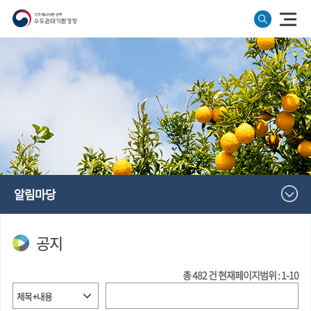
알림마당
공지
총
482
건
현재페이지범위 : 1-10