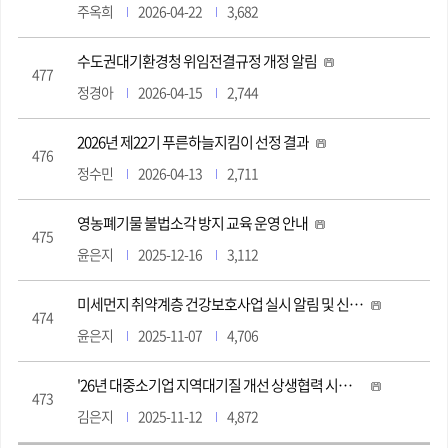
주옥희
2026-04-22
3,682
수도권대기환경청 위임전결규정 개정 알림
477
정경아
2026-04-15
2,744
2026년 제22기 푸른하늘지킴이 선정 결과
476
정수민
2026-04-13
2,711
영농폐기물 불법소각 방지 교육 운영 안내
475
윤은지
2025-12-16
3,112
미세먼지 취약계층 건강보호사업 실시 알림 및 신청 안내
474
윤은지
2025-11-07
4,706
'26년 대중소기업 지역대기질 개선 상생협력 시범사업 사전 수요조사 실시 안내
473
김은지
2025-11-12
4,872