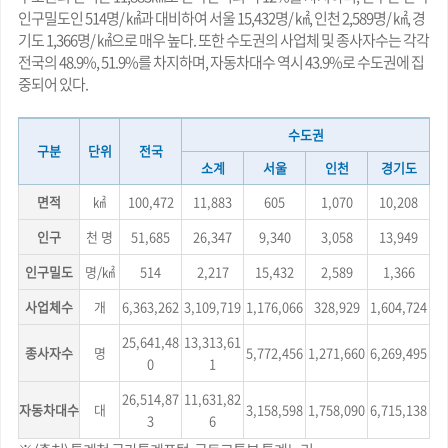
인구밀도인 514명/ ㎢과 대비하여 서울 15,432명/ ㎢, 인천 2,589명/ ㎢, 경
기도 1,366명/ ㎢으로 매우 높다. 또한 수도권의 사업체 및 종사자수는 각각
전국의 48.9%, 51.9%를 차지하며, 자동차대수 역시 43.9%로 수도권에 집
중되어 있다.
수도권
구분
단위
전국
소계
서울
인천
경기도
면적
㎢
100,472
11,883
605
1,070
10,208
인구
천 명
51,685
26,347
9,340
3,058
13,949
인구밀도
명/㎢
514
2,217
15,432
2,589
1,366
사업체수
개
6,363,262
3,109,719
1,176,066
328,929
1,604,724
25,641,48
13,313,61
종사자수
명
5,772,456
1,271,660
6,269,495
0
1
26,514,87
11,631,82
자동차대수
대
3,158,598
1,758,090
6,715,138
3
6