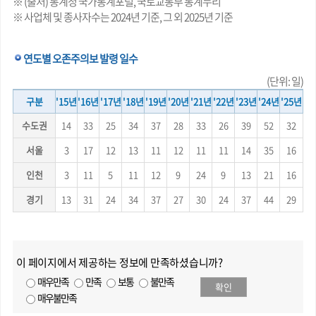
※ (출처) 통계청 국가통계포털, 국토교통부 통계누리
※ 사업체 및 종사자수는 2024년 기준, 그 외 2025년 기준
연도별 오존주의보 발령 일수
(단위: 일)
구분
'15년
'16년
'17년
'18년
'19년
'20년
'21년
'22년
'23년
'24년
'25년
수도권
14
33
25
34
37
28
33
26
39
52
32
서울
3
17
12
13
11
12
11
11
14
35
16
인천
3
11
5
11
12
9
24
9
13
21
16
경기
13
31
24
34
37
27
30
24
37
44
29
이 페이지에서 제공하는 정보에 만족하셨습니까?
매우만족
만족
보통
불만족
확인
매우불만족