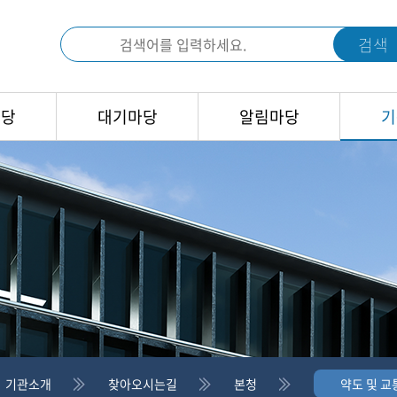
검색
마당
대기마당
알림마당
기
기관소개
찾아오시는길
본청
약도 및 교