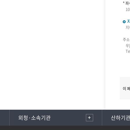
* 
10
지
주소
우
Te
이 
외청·소속기관
산하기