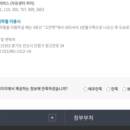
좌석버스 (자유센터 하차)
1, 110, 350, 707, 909, 5601
지하철 이용시
하철을 이용하실 때는 4호선 "고잔역"에서 내리셔서 1번출구쪽으로 나오신 후 도보로
 및 연락처
)15353 경기도 안산시 단원구 원고잔로 34
l.031)481-1312~14
페이지에서 제공하는 정보에 만족하셨습니까?
매우만족
만족
관
정부부처