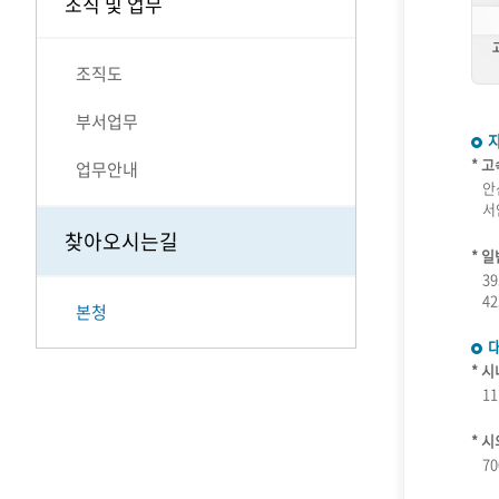
조직 및 업무
조직도
부서업무
* 
업무안내
안
서
찾아오시는길
* 
3
4
본청
* 
11
* 
70