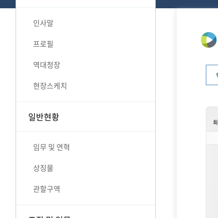
인사말
프로필
역대청장
현장스케치
일반현황
임무 및 연혁
상징물
관할구역