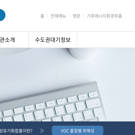
홈
전체메뉴
영문
기후에너지환경부홈
관소개
수도권대기정보
성유기화합물이란?
VOC 물질별 위해성