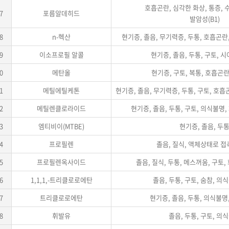
호흡곤란, 심각한 화상, 통증, 
7
포름알데히드
발암성(B1)
8
n-헥산
현기증, 졸음, 무기력증, 두통, 호흡곤란
9
이소프로필 알콜
현기증, 졸음, 두통, 구토, 
0
메탄올
현기증, 구토, 복통, 호흡곤
1
메틸에틸케톤
현기증, 졸음, 무기력증, 두통, 구토, 호
2
메틸렌클로라이드
현기증, 졸음, 두통, 구토, 의식불명,
3
엠티비이(MTBE)
현기증, 졸음, 두
4
프로필렌
졸음, 질식, 액체상태로 접
5
프로필렌옥사이드
졸음, 질식, 두통, 메스꺼움, 구토, 
6
1,1,1,-트리클로로에탄
졸음, 두통, 구토, 숨참, 의
7
트리클로로에탄
현기증, 졸음, 두통, 의식불명,
8
휘발유
졸음, 두통, 구토, 의