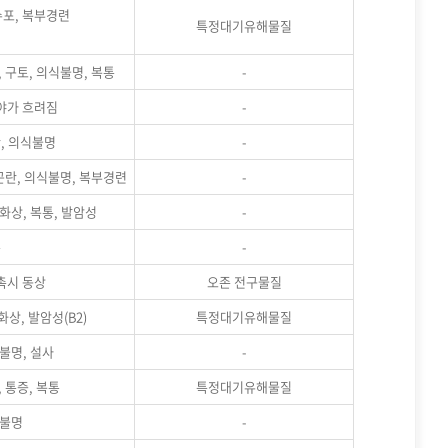
수포, 복부경련
특정대기유해물질
, 구토, 의식불명, 복통
-
시야가 흐려짐
-
란, 의식불명
-
흡곤란, 의식불명, 복부경련
-
 화상, 복통, 발암성
-
통
-
촉시 동상
오존 전구물질
화상, 발암성(B2)
특정대기유해물질
식불명, 설사
-
 통증, 복통
특정대기유해물질
식불명
-