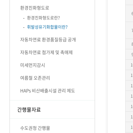
환경친화형도로
환경친화형도로란?
휘발성유기화합물이란?
자동차연료 환경품질등급 공개
자동차연료 첨가제 및 촉매제
미세먼지감시
1
1
여름철 오존관리
1
HAPs 비산배출시설 관리 제도
1
1
간행물자료
1
1
수도권청 간행물