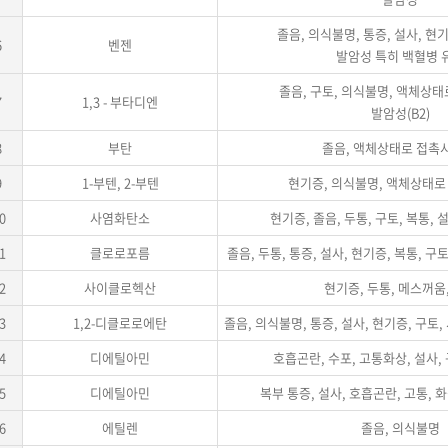
졸음, 의식불명, 통증, 설사, 현기
6
벤젠
발암성 특히 백혈병 
졸음, 구토, 의식불명, 액체상태
7
1,3 - 부타디엔
발암성(B2)
8
부탄
졸음, 액체상태로 접촉
9
1-부텐, 2-부텐
현기증, 의식불명, 액체상태로
0
사염화탄소
현기증, 졸음, 두통, 구토, 복통, 설
1
클로로포름
졸음, 두통, 통증, 설사, 현기증, 복통, 구토
2
사이클로헥산
현기증, 두통, 메스꺼움
3
1,2-디클로로에탄
졸음, 의식불명, 통증, 설사, 현기증, 구토
4
디에틸아민
호흡곤란, 수포, 고통화상, 설사,
5
디에틸아민
복부 통증, 설사, 호흡곤란, 고통, 
6
에틸렌
졸음, 의식불명