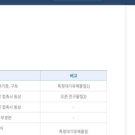
비고
현기증, 구토
특정대기유해물질1)
로 접촉시 동상
오존 전구물질2)
로 접촉시 동상
-
 복부경련
-
질식
특정대기유해물질