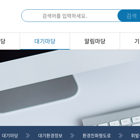
검색
마당
대기마당
알림마당
기
대기마당
대기환경정보
환경친화형도로
휘발