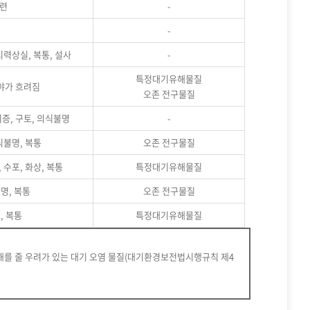
경련
-
-
시력상실, 복통, 설사
-
특정대기유해물질
시야가 흐려짐
오존 전구물질
기증, 구토, 의식불명
-
식불명, 복통
오존 전구물질
 수포, 화상, 복통
특정대기유해물질
불명, 복통
오존 전구물질
, 복통
특정대기유해물질
위해를 줄 우려가 있는 대기 오염 물질(대기환경보전법시행규칙 제4