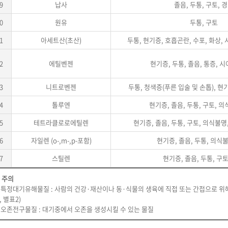
9
납사
졸음, 두통, 구토, 
0
원유
두통, 구토
1
아세트산(초산)
두통, 현기증, 호흡곤란, 수포, 화상, 
2
에틸벤젠
현기증, 두통, 졸음, 통증, 
3
니트로벤젠
두통, 청색증(푸른 입술 및 손톱), 현
4
톨루엔
현기증, 졸음, 두통, 구토, 의
5
테트라클로로에틸렌
현기증, 졸음, 두통, 구토, 의식불명,
6
자일렌 (o-,m-,p-포함)
현기증, 졸음, 두통, 의식
7
스틸렌
현기증, 졸음, 두통, 구토
 주의
) 특정대기유해물질 : 사람의 건강·재산이나 동·식물의 생육에 직접 또는 간접으로 
, 별표2)
) 오존전구물질 : 대기중에서 오존을 생성시킬 수 있는 물질