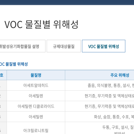
VOC 물질별 위해성
휘발성유기화합물질 설명
규제대상물질
VOC 물질별 위해성
OC 물질별 위해성
호
물질명
주요 위해성
1
아세트알데히드
졸음, 의식불명, 통증, 설사, 
2
아세틸렌
현기증, 무기력증 및 액체상태
3
아세틸렌 디클로라이드
현기증, 무기력증 및 액체상태
4
아세틸렌
화상, 숨참, 통증, 수포,
두통, 구토, 설사, 
5
아크릴로니트릴
발암성