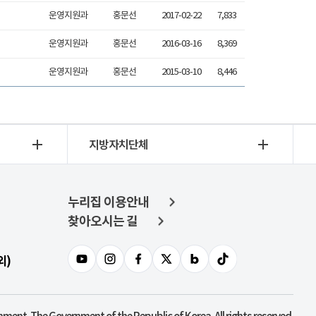
운영지원과
홍문선
2017-02-22
7,833
운영지원과
홍문선
2016-03-16
8,369
운영지원과
홍문선
2015-03-10
8,446
지방자치단체
누리집 이용안내
찾아오시는 길
외)