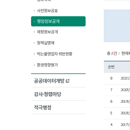
사전정보공표
행정정보공개
재정정보공개
정책실명제
총
8
건
현재페
먹는물영업자 위반현황
환경영향평가
순번
8
2021
공공데이터개방
7
2020
감사·청렴마당
6
2019
적극행정
5
2018
4
2017