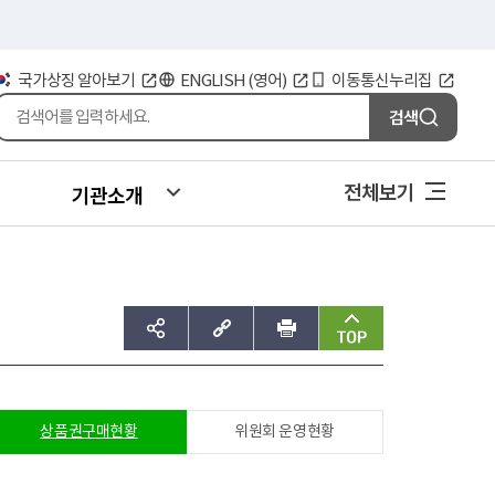
국가상징 알아보기
ENGLISH (영어)
이동통신누리집
검색
전체보기
기관소개
sns공유하기
주소복사
인쇄
맨위로
상품권구매현황
위원회 운영현황