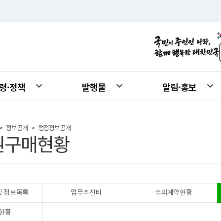
령·정책
발행물
알림·홍보
정보공개
행정정보공개
>
>
권구매현황
및 정보목록
업무추진비
수의계약현황
현황