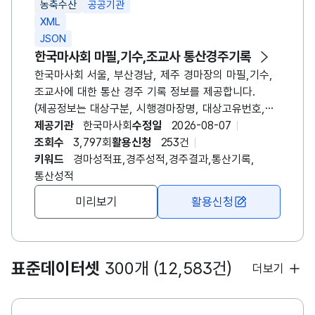
농축수산
공공기관
요청메세지 경마장번호(meet)에 4를 입력시 영천경마
XML
자료를 조회할 수 있습니다.
JSON
한국마사회 마필,기수,조교사 통산경주기록
한국마사회 서울, 부산경남, 제주 경마장의 마필,기수,
조교사에 대한 통산 경주 기록 정보를 제공합니다.
(제공정보는 대상구분, 시행경마장명, 대상고유번호,
대상명, 통산1~5위횟수, 통산출주횟수, 통산착순상금,
제공기관
한국마사회
수정일
2026-08-07
통산조건상금, 최근1년1~5위횟수, 최근1년출주횟수,
조회수
3,797회
활용신청
253건
최근1년착순상금, 최근1년조건상금,
키워드
경마성적표,경주성적,경주결과,통산기록,
최근6개월1~5위횟수, 최근6개월출주횟수,
통산성적
최근6개월착순상금, 최근6개월조건상금 자료입니다.)
미리보기
활용신청
- 요청메세지로 시행경마장구분(meet-1:서울,2:
제주,3:부산경남), 대상구분(pr_gubun-0:경주마,1:
마주,2:조교사,3:기수), 대상명(pr_name),
대상고유번호(pr_no)를 이용하여 자료를 조회할 수
표준데이터셋
300개 (12,583건)
더보기
있습니다. ※ 영천경마 시행에 따른 시행경마(권역)
표출시 부산경남경마와 영천경마를 합쳐서 영남경마로
표출합니다.