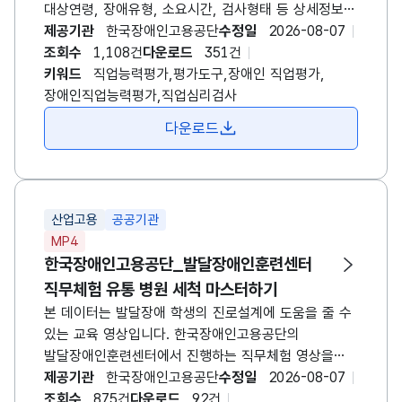
대상연령, 장애유형, 소요시간, 검사형태 등 상세정보
제공 * 온라인 직업심리검사: 오프라인(면대면)
제공기관
한국장애인고용공단
수정일
2026-08-07
형태로만 실시하던 검사를 시간과 공간의 제약 없이
조회수
1,108건
다운로드
351건
활용할 수 있도록 온라인 형태로 구현한 검사입니다.
키워드
직업능력평가,평가도구,장애인 직업평가,
공단에서 개발한 직업심리검사 중 구직자 스스로
장애인직업능력평가,직업심리검사
검사를 실시하고 결과를 확인할 수 있는 검사들을
다운로드
온라인화 하였습니다. 검사 리스트: 자기개념검사/
직업기능탐색검사/그림직업흥미검사(지적장애)/
취업준비체크리스트/직업기능스크리닝검사/KEAD
청소년 직업적성검사/장애인 구직준비도검사/
산업고용
공공기관
장애청소년 진로성숙도검사/장애인용 중장년
MP4
직업역량검사
한국장애인고용공단_발달장애인훈련센터
직무체험 유통 병원 세척 마스터하기
본 데이터는 발달장애 학생의 진로설계에 도움을 줄 수
있는 교육 영상입니다. 한국장애인고용공단의
발달장애인훈련센터에서 진행하는 직무체험 영상을
제공합니다. 유통, 병원, 세척 근무를 위해 어떤 업무를
제공기관
한국장애인고용공단
수정일
2026-08-07
수행해야하는지 설명을 듣고, 직접 참여하는 모습이
조회수
875건
다운로드
92건