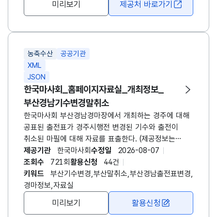
미리보기
제공처 바로가기
효과가 어느 정도였는지를 분석할 수 있습니다. 해당
데이터는 정책 담당자에게는 피해 규모를 객관적으로
파악하고 향후 보완 대책을 수립하는 근거 자료가 되고,
연구자에게는 FTA 협정 이행이 농어업 현장에 미친
농축수산
공공기관
구조적 영향을 분석하는 실증 자료로 활용됩니다. 또한
XML
농업인과 관련 업계에는 지원 정책 활용 현황을
JSON
이해하고 대응 전략을 마련하는 참고 자료가 되며,
한국마사회_홈페이지자료실_개최정보_
나아가 정부의 무역 자유화 대응정책 평가와 농업·농촌
부산경남기수변경말취소
경쟁력 강화 방안 마련에 중요한 기초 자료로 의미를
가집니다.
한국마사회 부산경남경마장에서 개최하는 경주에 대해
공표된 출전표가 경주시행전 변경된 기수와 출전이
취소된 마필에 대해 자료를 표출한다. (제공정보는
경주일자(raceDt), 경주번호(raceNo), 구분명
제공기관
한국마사회
수정일
2026-08-07
(gbNm), 출전마번호(pthrNo), 마명(hrnm),
조회수
721회
활용신청
44건
변경전기수(chbfJcky), 변경후기수(chafJcky),
키워드
부산기수변경,부산말취소,부산경남출전표변경,
부담중량(burdWgt), 사유(rs) 자료입니다.) -
경마정보,자료실
요청메세지에 구분(gb), 경주일자(race_dt), 페이지
미리보기
활용신청
번호(pageNo)와 페이지 당 표출될 건수(numOfRows)