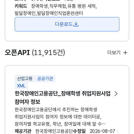
담겨있습니다. *발달장애인훈련센터란? -
키워드
장애학생,직무체험,유통 병원 세척,
발달장애인의 특성에 따라 설계된 체계적인
발달장애인,발달장애인직업훈련센터
직업훈련으로 취업을 지원하고, 직업 흥미와 적성을
다운로드
발견할 수 있도록 현장감 있는 직업체험 제공 -
발달장애인 개인별 특성에 따라 직무훈련 , 사회성 훈련
등을 실시하여 체계적인 직업훈련을 통한 성공적인
취업지원
오픈API
(11,915건)
더보기
산업고용
공공기관
XML
한국장애인고용공단_장애학생 취업지원사업
참여자 정보
한국장애인고용공단에서 추진하는 장애학생
취업지원사업의 참여자 정보에 대한 데이터로,
참여자별 학교유형, 학년, 참여일에 대해 알 수
있습니다. 장애학생 취업지원 사업은 고등학교 1학년
제공기관
한국장애인고용공단
수정일
2026-08-07