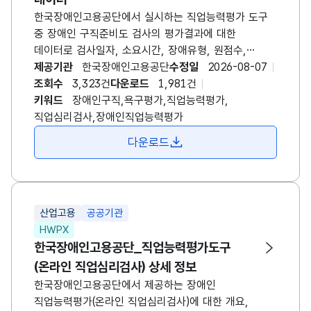
한국장애인고용공단에서 실시하는 직업능력평가 도구
중 장애인 구직준비도 검사의 평가결과에 대한
데이터로 검사일자, 소요시간, 장애유형, 원점수,
백분위점수 등에 대한 정보를 제공합니다. * 장애인
제공기관
한국장애인고용공단
수정일
2026-08-07
구직준비도 검사: 기존 장애인 구직욕구진단검사의
조회수
3,323건
다운로드
1,981건
측정 영역 및 문항을 보완하여 개정한 검사로 구직을
키워드
장애인구직,욕구평가,직업능력평가,
희망하는 장애인에게 고용서비스를 제공하기 전
직업심리검사,장애인직업능력평가
구직욕구가 어느 정도인지 확인하기 위해 실시하는
다운로드
검사입니다. 구직 장애인의 구직욕구 수준, 보완할 영역
등을 사전 탐색함으로써 효과적인 고용서비스 제공이
이루어질 수 있도록 지원합니다.
산업고용
공공기관
HWPX
한국장애인고용공단_직업능력평가도구
(온라인 직업심리검사) 상세 정보
한국장애인고용공단에서 제공하는 장애인
직업능력평가(온라인 직업심리검사)에 대한 개요,