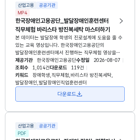
산업고용
공공기관
MP4
한국장애인고용공단_발달장애인훈련센터
직무체험 바리스타 방진복세탁 마스터하기
본 데이터는 발달장애 학생의 진로설계에 도움을 줄 수
있는 교육 영상입니다. 한국장애인고용공단의
발달장애인훈련센터에서 진행하는 직무체험 영상을
제공합니다. 바리스타, 방진복세탁 근무를 위해 어떤
제공기관
한국장애인고용공단
수정일
2026-08-07
업무를 수행해야하는지 설명을 듣고, 직접 참여하는
조회수
1,014건
다운로드
119건
모습이 담겨있습니다. *발달장애인훈련센터란? -
키워드
장애학생,직무체험,바리스타 방진복세탁,
발달장애인의 특성에 따라 설계된 체계적인
발달장애인,발달장애인직업훈련센터
직업훈련으로 취업을 지원하고, 직업 흥미와 적성을
다운로드
발견할 수 있도록 현장감 있는 직업체험 제공 -
발달장애인 개인별 특성에 따라 직무훈련 , 사회성 훈련
등을 실시하여 체계적인 직업훈련을 통한 성공적인
취업지원
산업고용
공공기관
PDF