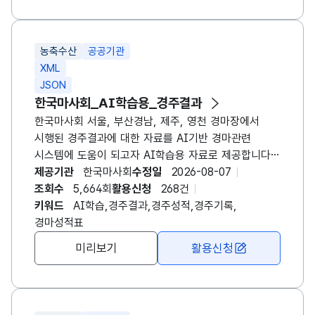
를 이용하여 자료를 조회할 수 있습니다. - 경마정보
홈페이지에서 텍스트 자료로 제공하는 자료를
공공데이터로 자료를 제공 합니다. ※ 영천경마 시행
농축수산
공공기관
이후 영천경마 자료를 포함하여 제공되는 API 입니다.
XML
JSON
한국마사회_AI학습용_경주결과
한국마사회 서울, 부산경남, 제주, 영천 경마장에서
시행된 경주결과에 대한 자료를 AI기반 경마관련
시스템에 도움이 되고자 AI학습용 자료로 제공합니다.
(제공정보는 경마장명, 경주일자, 경주번호, 경주거리,
제공기관
한국마사회
수정일
2026-08-07
경주명, 출발번호, 마번, 마명, 영문마명, 생산국가명,
조회수
5,664회
활용신청
268건
생년월일, 최근출전일자, 성별명, 레이팅점수,
키워드
AI학습,경주결과,경주성적,경주기록,
경주마체중, 부담중량, 기수명, 영문기수명, 조교사명,
경마성적표
영문조교사명, 마주명, 영문마주명, 순위, 경주기록,
미리보기
활용신청
착차, 단승식배당률, 연승식배당률 자료를 제공합니다.)
- 요청메세지로 경마장코드(rccrs_cd-1:서울, 2:제주,
3:부산경남, 4:영천), 경주일자(race_dt)를 이용하여
자료를 조회할 수 있습니다. ※ 영천경마 시행 이후