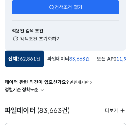
검색조건 열기
적용된 검색 조건
검색조건 초기화하기
전체
362,861건
파일데이터
83,663건
오픈 API
11,91
데이터 관련 의견이 있으신가요?
민원게시판
정렬기준
정확도순
파일데이터
(83,663건)
더보기