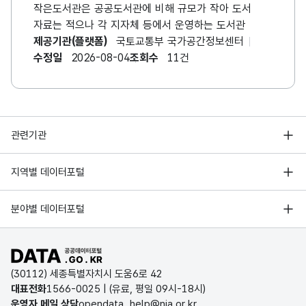
작은도서관은 공공도서관에 비해 규모가 작아 도서
자료는 적으나 각 지자체 등에서 운영하는 도서관
제공기관(플랫폼)
국토교통부 국가공간정보센터
수정일
2026-08-04
조회수
11건
행정안전부
관련기관
한국지능정보사회진흥원
서울 열린데이터광장
지역별 데이터포털
오픈데이터포럼
경기데이터드림
기상자료개방포털
국가정보자원관리원
분야별 데이터포털
부산데이터웨이브
국토교통부 공간정보오픈플랫폼
한국지역정보개발원
D-데이터허브
공공데이터포털 바로가기
환경부 환경데이터포털
인천데이터포털
(30112) 세종특별자치시 도움6로 42
문화데이터광장
대표전화
1566-0025
| (유료, 평일 09시-18시)
울산광역시 데이터포털
운영자 메일 상담
opendata_help@nia.or.kr