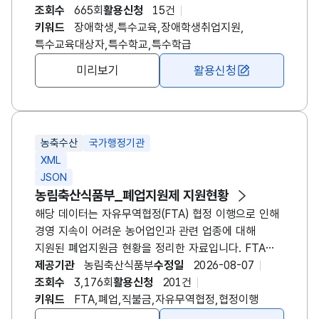
~3학년, 전공과에 재학중인 장애학생을 대상으로
조회수
665회
활용신청
15건
개별욕구 및 능력에 맞는 맞춤형 취업지원 서비스를
키워드
장애학생,특수교육,장애학생취업지원,
제공하여 졸업 후 취업을 통한 사회진출을 지원하는
특수교육대상자,특수학교,특수학급
사업입니다. 해당 사업에 대한 상세 정보는
미리보기
활용신청
한국장애인고용공단 대표홈페이지(www.kead.or.kr)
에서도 확인 가능합니다.(경로: 홈페이지-장애인지원-
고용알선-장애학생 취업지원 사업)
농축수산
국가행정기관
XML
JSON
농림축산식품부_폐업지원제 지원현황
해당 데이터는 자유무역협정(FTA) 협정 이행으로 인해
경영 지속이 어려운 농어업인과 관련 업종에 대해
지원된 폐업지원금 현황을 정리한 자료입니다. FTA
체결 이후 수입 농축산물 증가와 가격 경쟁 심화로
제공기관
농림축산식품부
수정일
2026-08-07
직접적인 피해를 입은 농가와 업체를 대상으로 지원된
조회수
3,176회
활용신청
201건
폐업 보상 내역을 담고 있으며, 이를 통해 어떤 업종과
키워드
FTA,폐업,직불금,자유무역협정,협정이행
지역에서 폐업지원금 수요가 집중되었는지, 실제 지원