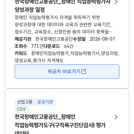
한국장애인고용공단_장애인 직업능력평가사
양성과정 일정
장애인 직업능력평가사 자격을 취득하기 위한
양성과정에 대한 데이터와 교육과 관련한 교육기간,
접수기간, 교육장소, 신청인원 등의 데이터 항목을
포함합니다. 교육운영 방식에 따라 교육기간 및 방법 등
제공기관
한국장애인고용공단
수정일
2026-08-07
해당 데이터는 매년 상이할 수 있으며, 연 1회 모집시
조회수
771건
다운로드
64건
(4~5월경) 데이터가 갱신됩니다. [장애인
키워드
장애인직업능력평가,직업능력평가사,양성과정,
직업능력평가사 양성과정 개요] - 대상자: 재활,
양성교육,평가사 자격제도
특수교육, 심리, 작업치료, 물리치료, 사회복지 관련
제공처 바로가기
새창 열림
분야 학사 이상의 학위 소지자 - 교육과목: 5과목(세부
10과목) - 교육시간: 총 24시간(3일 과정, 1일 8시간)
자세한 사항은 매년 게시되는 공지사항에서 확인하시기
바랍니다.
산업고용
공공기관
CSV
한국장애인고용공단_장애인
직업능력평가도구(구직욕구진단검사) 평가
데이터