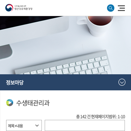
정보마당
수생태관리과
총
142
건
현재페이지범위 : 1-10