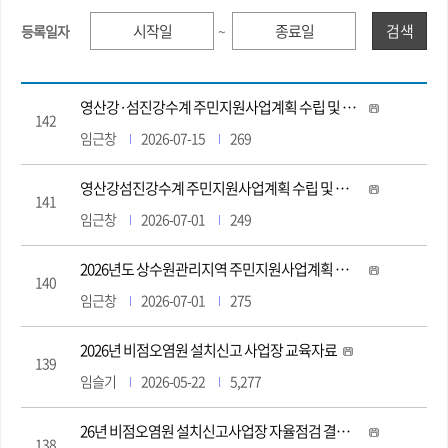
검색
등록일자
~
영산강·섬진강수계 주민지원사업계획 수립 및 관리지침 개정 알림(2026.6.29.)
142
임근창
2026-07-15
269
영산강섬진강수계 주민지원사업계획 수립 및 관리지침 개정 알림(2025.10.28.)
141
임근창
2026-07-01
249
2026년도 상수원관리지역 주민지원사업계획 승인현황
140
임근창
2026-07-01
275
2026년 비점오염원 설치신고 사업장 교육자료
139
임슬기
2026-05-22
5,277
26년 비점오염원 설치신고사업장 자율점검 결과 제출 요청
138