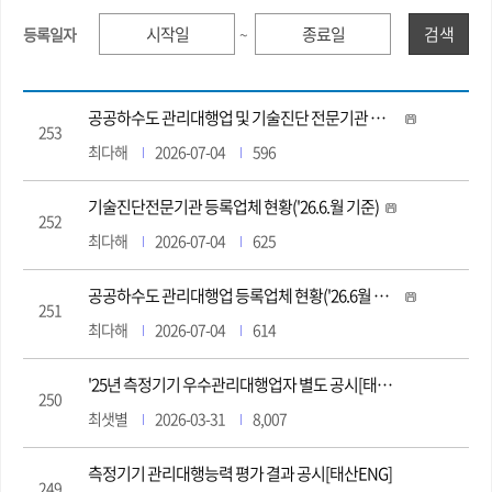
검색
등록일자
~
공공하수도 관리대행업 및 기술진단 전문기관 변경신고 관련 서식(근무확인서, 개인정보이용동의서)
253
최다해
2026-07-04
596
기술진단전문기관 등록업체 현황('26.6.월 기준)
252
최다해
2026-07-04
625
공공하수도 관리대행업 등록업체 현황('26.6월 기준)
251
최다해
2026-07-04
614
'25년 측정기기 우수관리대행업자 별도 공시[태산ENG]
250
최샛별
2026-03-31
8,007
측정기기 관리대행능력 평가 결과 공시[태산ENG]
249