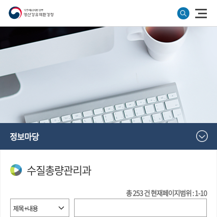
정보마당
수질총량관리과
총
253
건
현재페이지범위 : 1-10