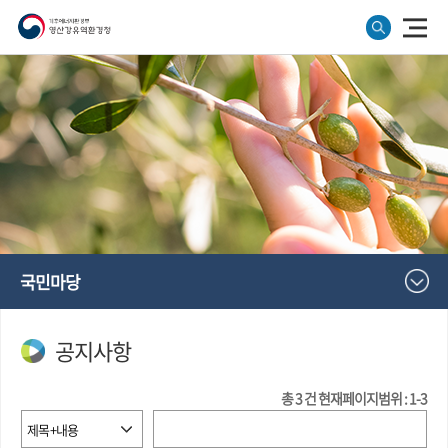
국민마당
공지사항
총
3
건
현재페이지범위 : 1-3