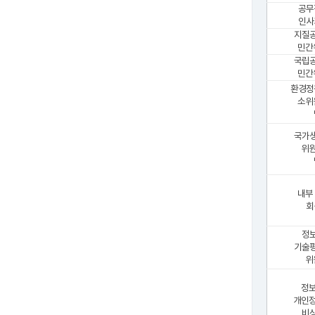
공무
인사
지질
민간
국립
민간
환경정
소위
국가
위원
내부
회
정
기술
위
정보
개인정
비