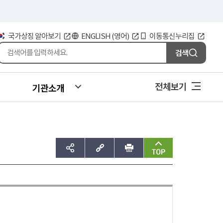
국가상징 알아보기
ENGLISH (영어)
이동통신누리집
검색
전체보기
기관소개
sns공유하기
주소복사
인쇄
맨위로