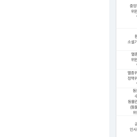
중앙
위원
소셜기
멸
위원
멸종위
정책위
동
동물
(동
위
인사