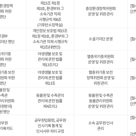
제15조 제1항
환경정책
[필
제3호, 환경부와 그
중앙환경정책위원회
회 위원
[선
소속기관 직제
운영 및 위원 관리
명단
시행규칙 제6조
(기후탄소정책실)
개인정보 보호법 제15조
환경부
제1항 제3호, 환경부와 그
소셜기자단 운영
[필
자단 명단
소속기관 직제 시행규칙
제2조(대변인)
종위기종
야생생물 보호 및
멸종위기종위원회
회 위원
관리에 관한 법률
[필
운영 및 위원 관리
명단
제13조의2
기종 보전
야생생물 보호 및
멸종위기종 보전
원회 위원
관리에 관한 법률
정책위원회 운영 및
[필
명단
제13조
위원 관리
물원 및
수족관
동물원 및 수족관의
동물원 및 수족관
[필
관리위원회
관리에 관한 법률
동물관리위원회
[선
물원분과)
제4조의2
운영 및 위원 관리
원 명단
[필
공무원임용령, 공무원
공무원
소속 공무원 인사
인사기록 통계 및
기록카드
관리
인사사무 처리 규정
[선