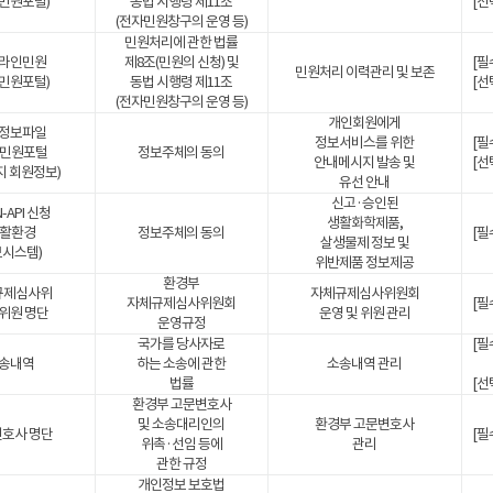
민원포털)
동법 시행령 제11조
[선택
(전자민원창구의 운영 등)
민원처리에 관한 법률
라인민원
제8조(민원의 신청) 및
[필
민원처리 이력관리 및 보존
민원포털)
동법 시행령 제11조
[선택
(전자민원창구의 운영 등)
개인회원에게
정보파일
정보서비스를 위한
[필
경민원포털
정보주체의 동의
안내메시지 발송 및
[선택
 회원정보)
유선 안내
신고·승인된
-API 신청
생활화학제품,
생활환경
정보주체의 동의
[필
살생물제 정보 및
시스템)
위반제품 정보제공
환경부
규제심사위
자체규제심사위원회
자체규제심사위원회
[필
위원 명단
운영 및 위원 관리
운영규정
국가를 당사자로
[필
송내역
하는 소송에 관한
소송내역 관리
법률
[선
환경부 고문변호사
및 소송대리인의
환경부 고문변호사
호사 명단
[필
위촉·선임 등에
관리
관한 규정
개인정보 보호법