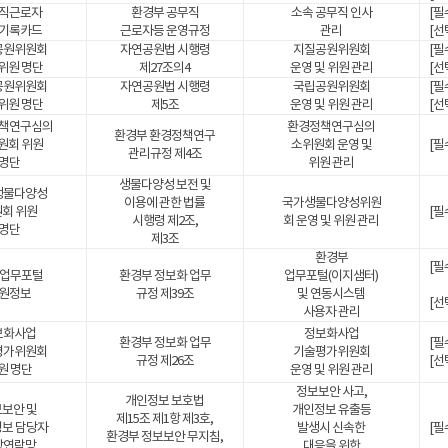
직근로자
환경부 공무직
소속 공무직 인사
[필
기록카드
근로자등 운영규정
관리
[선
공원위원회
자연공원법 시행령
지질공원위원회
[필
위원 명단
제27조의4
운영 및 위원 관리
[선
공원위원회
자연공원법 시행령
국립공원위원회
[필
위원 명단
제5조
운영 및 위원 관리
[선
책연구심의
환경정책연구심의
환경부 환경정책연구
원회 위원
소위원회 운영 및
[필
관리규정 제4조
명단
위원 관리
생물다양성 보전 및
생물다양성
이용에 관한 법률
국가생물다양성위원
회 위원
[필
시행령 제2조,
회 운영 및 위원 관리
명단
제3조
환경부
[필
 업무포털
환경부 정보화 업무
업무포털(이지샘터)
원정보
규정 제39조
및 연동시스템
[선
사용자 관리
보화사업
정보화사업
환경부 정보화 업무
[필
평가위원회
기술평가위원회
규정 제26조
[선
원 명단
운영 및 위원 관리
정보보안 사고,
개인정보 보호법
보안 및
개인정보 유출등
제15조 제1항 제3호,
보 담당자
발생시 신속한
[필
환경부 정보보안 무지침,
상연락망
대응을 위한