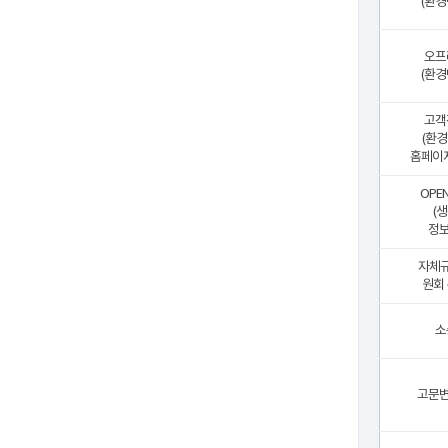
(환경
오프
(환경
고객
(환
홈페이지
OPEN
(
정보
자체
원회 
소
고문변