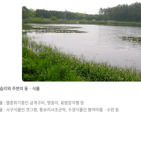
습지와 주변의 동 · 식물
물 : 멸종위기종인 금개구리, 맹꽁이, 표범장지뱀 등
물 : 사구식물인 갯그령, 통보리사초군락, 수생식물인 붕어마름ㆍ수련 등