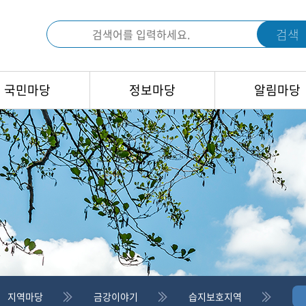
검색
국민마당
정보마당
알림마당
지역마당
금강이야기
습지보호지역