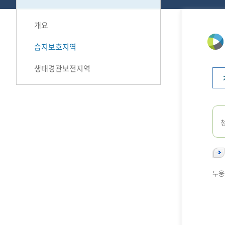
개요
습지보호지역
생태경관보전지역
두웅