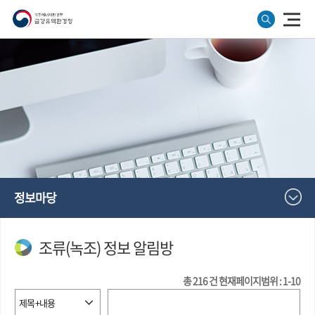
정보마당
조류(녹조) 정보 알림방
총
216
건
현재페이지범위 : 1-10