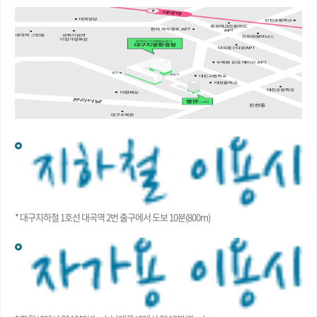
* 대구지하철 1호선 대곡역 2번 출구에서 도보 10분(800m)