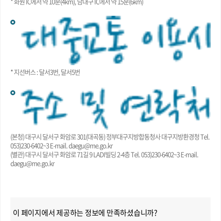
* 화원 IC에서 약 10분(4km), 남대구 IC에서 약 15분(6km)
* 지선버스 : 달서3번, 달서5번
(본청) 대구시 달서구 화암로 301(대곡동) 정부대구지방합동청사 대구지방환경청 Tel.
053)230-6402~3 E-mail. daegu@me.go.kr
(별관) 대구시 달서구 화암로 71길 9 LADI빌딩 2-4층 Tel. 053)230-6402~3 E-mail.
daegu@me.go.kr
이 페이지에서 제공하는 정보에 만족하셨습니까?