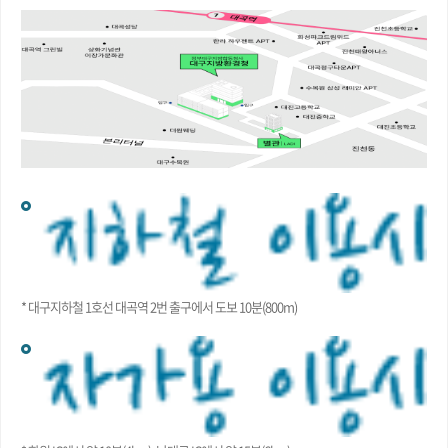
* 대구지하철 1호선 대곡역 2번 출구에서 도보 10분(800m)