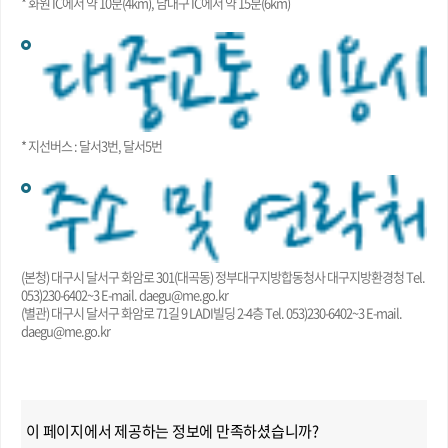
* 화원 IC에서 약 10분(4km), 남대구 IC에서 약 15분(6km)
* 지선버스 : 달서3번, 달서5번
(본청) 대구시 달서구 화암로 301(대곡동) 정부대구지방합동청사 대구지방환경청 Tel.
053)230-6402~3 E-mail. daegu@me.go.kr
(별관) 대구시 달서구 화암로 71길 9 LADI빌딩 2-4층 Tel. 053)230-6402~3 E-mail.
daegu@me.go.kr
이 페이지에서 제공하는 정보에 만족하셨습니까?