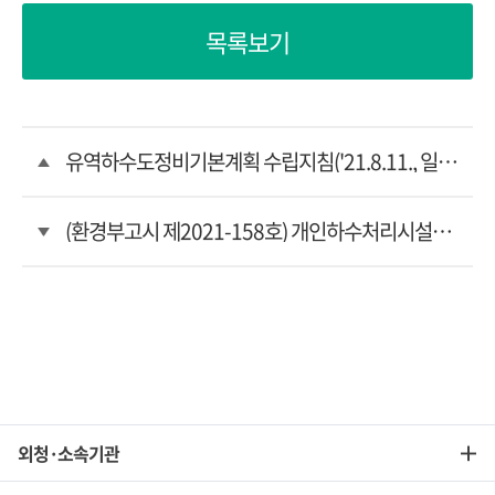
목록보기
유역하수도정비기본계획 수립지침('21.8.11., 일부개정)
(환경부고시 제2021-158호) 개인하수처리시설의 재질검사기관 및 성능재질 검사의 수수료에 관한 규정
외청·소속기관