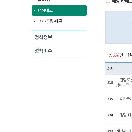
○ 해당 카테
행정예고
고시·훈령·예규
정책정보
정책이슈
총
336
건
현
순번
「관람 또는
336
정예고
335
「폐기물매
334
「팔당·대청
333
제작자동차