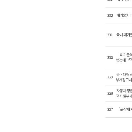
332
폐기물처리 
331
국내 폐기물
「폐기물의 
330
행정예고
중ㆍ대형 상
329
부개정고시
자동차 평
328
고시 일부
327
「포장재 