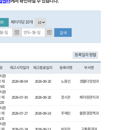
법센터
에서 확인하실 수 있습니다.
페이지당 10개
기화
등록일자 검색 종료일 (입력예시:2017-01-01)
호
예고시작일자
예고종료일자
등록자명
부서명
지환
 제
2026-08-04
2026-08-20
노동인
생물다양성과
759호
지환
 제
2026-07-30
2026-08-20
정시온
폐자원관리과
42호
지환
 제
2026-07-27
2026-08-18
주재민
물환경정책과
21호
지환
 제
2026-07-24
2026-08-13
박지은
교통환경과