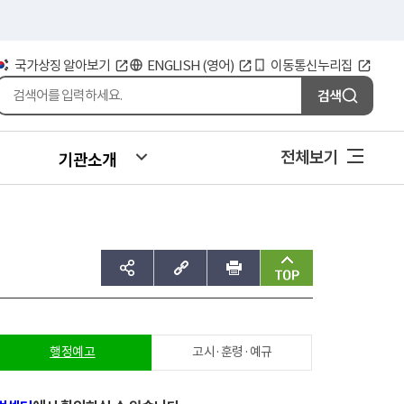
국가상징 알아보기
ENGLISH (영어)
이동통신누리집
검색
전체보기
기관소개
sns공유하기
주소복사
인쇄
맨위로
행정예고
고시·훈령·예규