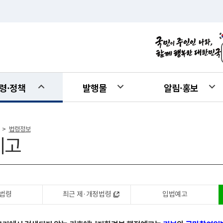
령·정책
발행물
알림·홍보
법령정보
>
예고
법령
최근 제·개정법령
입법예고