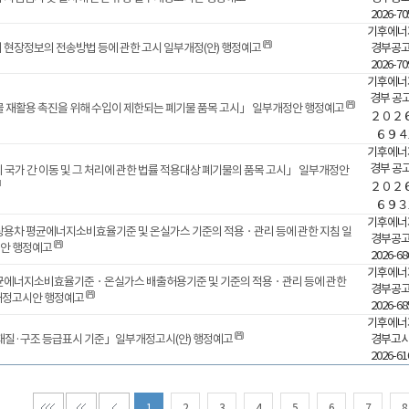
2026-7
기후에너
현장정보의 전송방법 등에 관한 고시 일부개정(안) 행정예고
경부공고
2026-7
기후에너
경부 공고
 재활용 촉진을 위해 수입이 제한되는 폐기물 품목 고시」 일부개정안 행정예고
２０２
６９４
기후에너
경부 공고
국가 간 이동 및 그 처리에 관한 법률 적용대상 폐기물의 품목 고시」 일부개정안
２０２
６９３
기후에너
용차 평균에너지소비효율기준 및 온실가스 기준의 적용ㆍ관리 등에 관한 지침 일
경부공고
안 행정예고
2026-6
기후에너
균에너지소비효율기준ㆍ온실가스 배출허용기준 및 기준의 적용ㆍ관리 등에 관한
경부공고
개정고시안 행정예고
2026-6
기후에너
재질·구조 등급표시 기준」일부개정고시(안) 행정예고
경부고시
2026-6
1
2
3
4
5
6
7
8