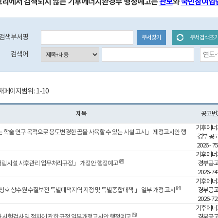
고리에서 검색되지 않는 기후에너지환경부 행정예고는
관보
와
국민참여입
검색부서명
부서찾기
부서검색초
등록일자 검색 시작일 (입력예시:2017-01-01)
검색어
재페이지범위 : 1-10
제목
공고번
기후에너
 학술 연구 목적으로 용도변경한 곰을 사육할 수 있는 시설 고시」 제정고시안 행
경부 공고
2026 - 
기후에너
립시설 사후관리 업무처리규정」 개정안 행정예고
경부공고
2026-7
기후에너
호 상수원 수질보전 특별대책지역 지정 및 특별종합대책 」 일부 개정 고시
경부공고
2026-7
기후에너
 시험검사 및 절차에 관한 규정 일부개정고시안 행정예고
경부공고