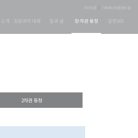
사이트맵
기후에너지환경부 홈
 소개
장관과의 대화
말과 글
장·차관 동정
일정365
2차관 동정