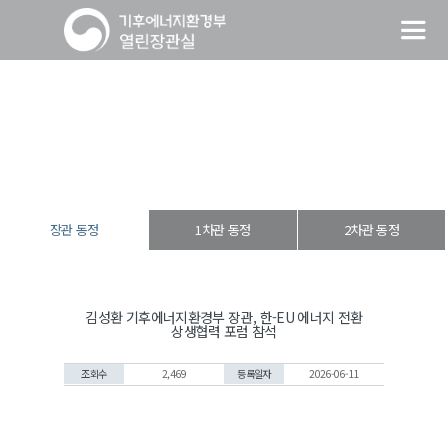
장관 동정
열린장관실
장·차관 동정
장관 동정
장관 동정
1차관 동정
2차관 동정
김성환 기후에너지환경부 장관, 한-EU 에너지 전환
상생협력 포럼 참석
조회수
2,469
등록일자
2026-06-11