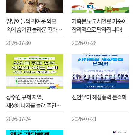
멍냥이들의 귀여운 외모
가축분뇨 고체연료 기준이
속에 숨겨진 놀라운 진화의
합리적으로 달라집니다!
비밀!
2026-07-30
2026-07-28
상수원 규제 지역,
신안우이 해상풍력 본격화
재생에너지를 늘려 주민
혜택을 확대합니다!
2026-07-24
2026-07-21