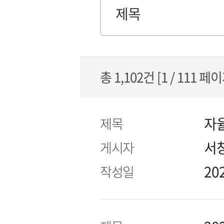
색
옵
션
총 1,102건 [1 / 111 페
자
제목
서
게시자
20
작성일