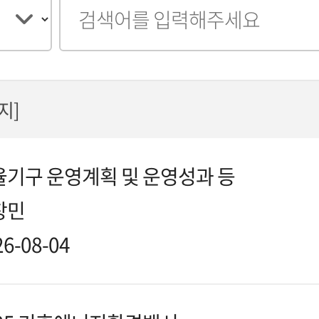
색
어
입
력
이지]
율기구 운영계획 및 운영성과 등
창민
26-08-04