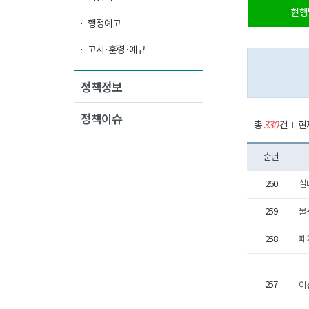
현행
행정예고
고시·훈령·예규
정책정보
정책이슈
총
330
건
현재
순번
260
실
259
물
258
폐
257
이