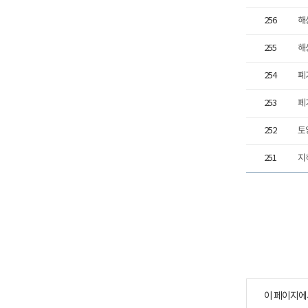
256
해
255
해
254
폐
253
폐
252
토
251
지
이 페이지에