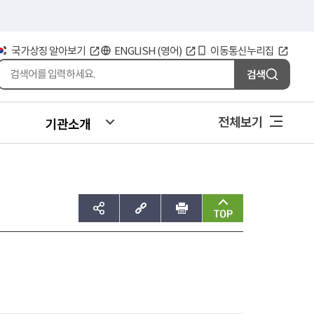
국가상징 알아보기
ENGLISH (영어)
이동통신누리집
검색
전체보기
기관소개
sns공유하기
주소복사
인쇄
맨위로