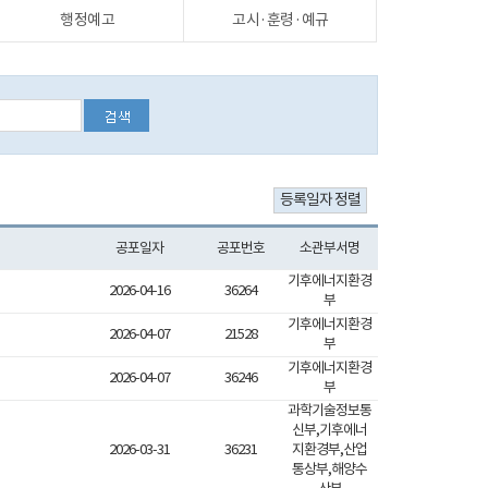
행정예고
고시·훈령·예규
공포일자
공포번호
소관부서명
기후에너지환경
2026-04-16
36264
부
기후에너지환경
2026-04-07
21528
부
기후에너지환경
2026-04-07
36246
부
과학기술정보통
신부,기후에너
2026-03-31
36231
지환경부,산업
통상부,해양수