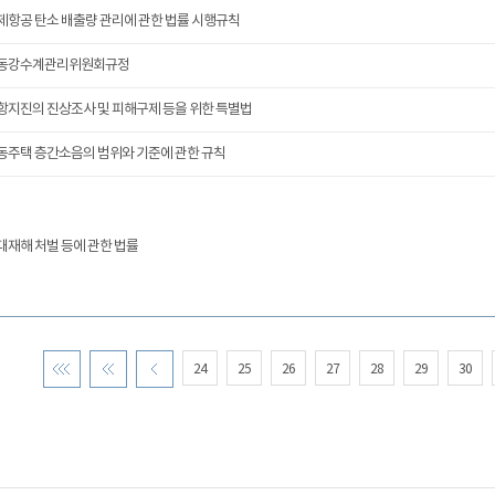
제항공 탄소 배출량 관리에 관한 법률 시행규칙
동강수계관리위원회규정
항지진의 진상조사 및 피해구제 등을 위한 특별법
동주택 층간소음의 범위와 기준에 관한 규칙
대재해 처벌 등에 관한 법률
24
25
26
27
28
29
30