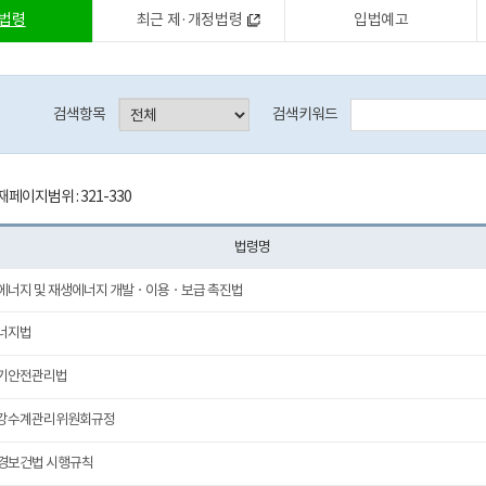
법령
최근 제·개정법령
입법예고
검색항목
검색키워드
페이지범위 : 321-330
법령명
에너지 및 재생에너지 개발ㆍ이용ㆍ보급 촉진법
너지법
기안전관리법
강수계관리위원회규정
경보건법 시행규칙