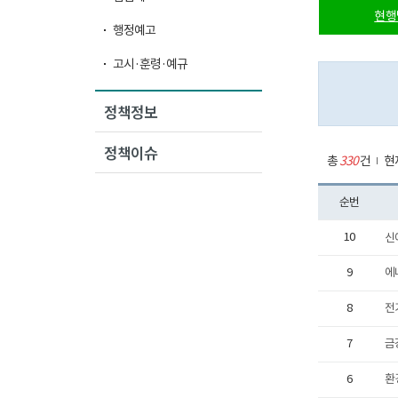
현행
행정예고
고시·훈령·예규
정책정보
정책이슈
총
330
건
현재
순번
10
신
9
에
8
전
7
금
6
환