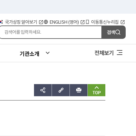
국가상징 알아보기
ENGLISH (영어)
이동통신누리집
검색
전체보기
기관소개
sns공유하기
주소복사
인쇄
맨위로