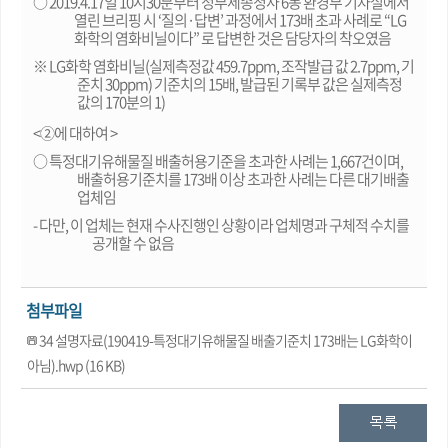
○ 2019.4.17일 10시30분부터 정부세종청사 6동 환경부 기자실에서
열린 브리핑 시 ‘질의·답변’ 과정에서 173배 초과 사례로 “LG
화학의 염화비닐이다” 로 답변한 것은 담당자의 착오였음
※ LG화학 염화비닐(실제측정값 459.7ppm, 조작발급 값 2.7ppm, 기
준치 30ppm) 기준치의 15배, 발급된 기록부 값은 실제측정
값의 170분의 1)
<②에 대하여 >
○ 특정대기유해물질 배출허용기준을 초과한 사례는 1,667건이며,
배출허용기준치를 173배 이상 초과한 사례는 다른 대기배출
업체임
- 다만, 이 업체는 현재 수사진행인 상황이라 업체명과 구체적 수치를
공개할 수 없음
첨부파일
34 설명자료(190419-특정대기유해물질 배출기준치 173배는 LG화학이
아님).hwp (16 KB)