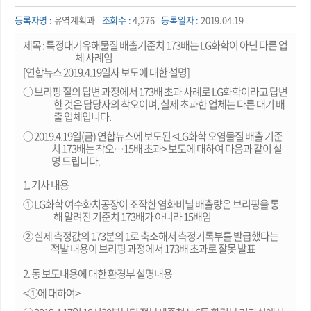
등록자명 :
유역계획과
조회수 :
4,276
등록일자 :
2019.04.19
제목 : 특정대기유해물질 배출기준치 173배는 LG화학이 아닌 다른 업
체 사례임
[연합뉴스 2019.4.19일자 보도에 대한 설명]
○ 브리핑 질의 답변 과정에서 173배 초과 사례로 LG화학이라고 답변
한 것은 담당자의 착오이며, 실제 초과한 업체는 다른 대기 배
출 업체입니다.
○ 2019.4.19일(금) 연합뉴스에 보도된 <LG화학 오염물질 배출 기준
치 173배는 착오…15배 초과> 보도에 대하여 다음과 같이 설
명 드립니다.
1. 기사 내용
① LG화학 여수화치공장이 조작한 염화비닐 배출량은 브리핑을 통
해 알려진 기준치 173배가 아니라 15배임
② 실제 측정값의 173분의 1로 축소해서 측정기록부를 발급했다는
적발 내용이 브리핑 과정에서 173배 초과로 잘못 발표
2. 동 보도내용에 대한 환경부 설명내용
<①에 대하여>