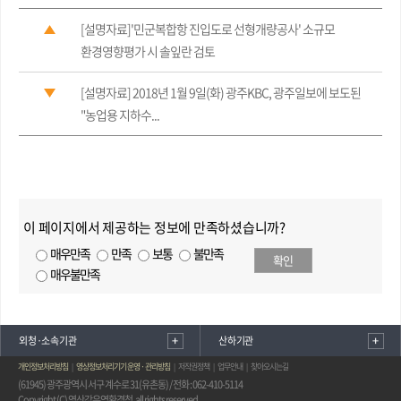
[설명자료]'민군복합항 진입도로 선형개량공사' 소규모
환경영향평가 시 솔잎란 검토
[설명자료] 2018년 1월 9일(화) 광주KBC, 광주일보에 보도된
"농업용 지하수...
이 페이지에서 제공하는 정보에 만족하셨습니까?
매우만족
만족
보통
불만족
확인
매우불만족
외청·소속기관
산하기관
개인정보처리방침
영상정보처리기기 운영 · 관리방침
저작권정책
업무안내
찾아오시는길
(61945) 광주광역시 서구 계수로 31(유촌동) / 전화 : 062-410-5114
Copyright (C) 영산강유역환경청. all rights reserved.