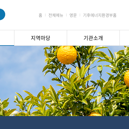
홈
전체메뉴
영문
기후에너지환경부홈
지역마당
기관소개