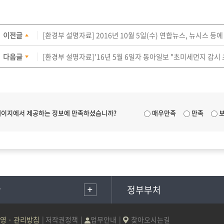
이전글
[환경부 설명자료] 2016년 10월 5일(수) 연합뉴스, 뉴시스 등에
다음글
[환경부 설명자료]'16년 5월 6일자 동아일보 "초미세먼지 감시 초
페이지에서 제공하는 정보에 만족하셨습니까?
매우만족
만족
관
정부부처
영 · 관리방침
저작권정책
업무안내
찾아오시는길