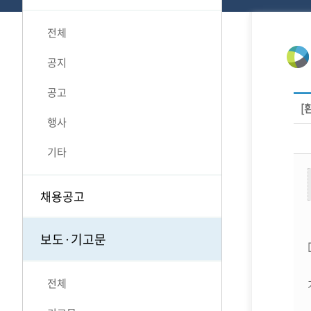
전체
공지
공고
[
행사
기타
채용공고
보도·기고문
전체