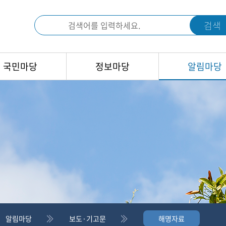
검색
국민마당
정보마당
알림마당
알림마당
보도·기고문
해명자료