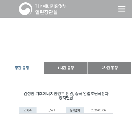
장관 동정
열린장관실
장·차관 동정
장관 동정
장관 동정
1차관 동정
2차관 동정
김성환 기후에너지환경부 장관, 중국 임업초원국장과
양자면담
조회수
3,523
등록일자
2026-01-06