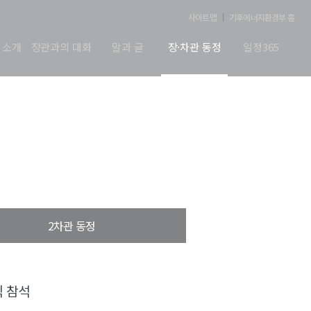
사이트맵
기후에너지환경부 홈
 소개
장관과의 대화
말과 글
장·차관 동정
일정365
2차관 동정
식 참석