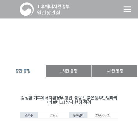
장관 동정
열린장관실
장·차관 동정
장관 동정
장관 동정
1차관 동정
2차관 동정
김성환 기후에너지환경부 장관, 불암산 붉은등우단털파리
(러브버그) 방제 현장 점검
조회수
2,278
등록일자
2026-05-25