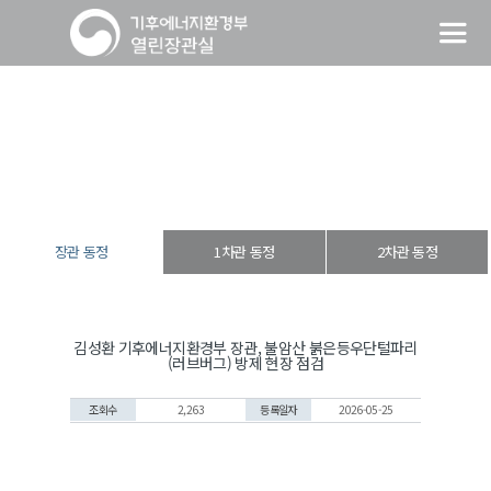
장관 동정
열린장관실
장·차관 동정
장관 동정
장관 동정
1차관 동정
2차관 동정
김성환 기후에너지환경부 장관, 불암산 붉은등우단털파리
(러브버그) 방제 현장 점검
조회수
2,263
등록일자
2026-05-25