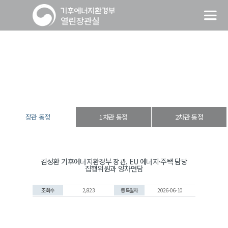
장관 동정
열린장관실
장·차관 동정
장관 동정
장관 동정
1차관 동정
2차관 동정
김성환 기후에너지환경부 장관, EU 에너지·주택 담당
집행위원과 양자면담
조회수
2,823
등록일자
2026-06-10