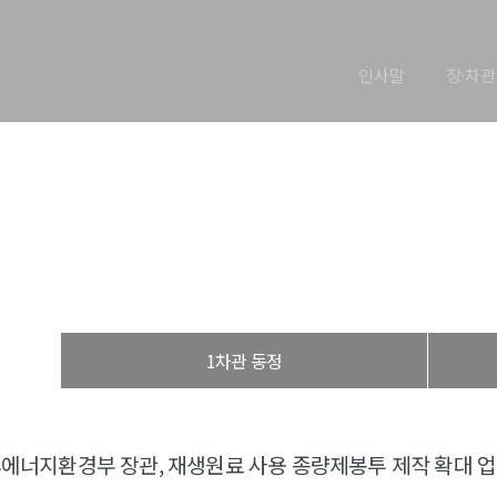
인사말
장·차관
장관 동정
열린장관실
장·차관 동정
장관 동정
1차관 동정
에너지환경부 장관, 재생원료 사용 종량제봉투 제작 확대 