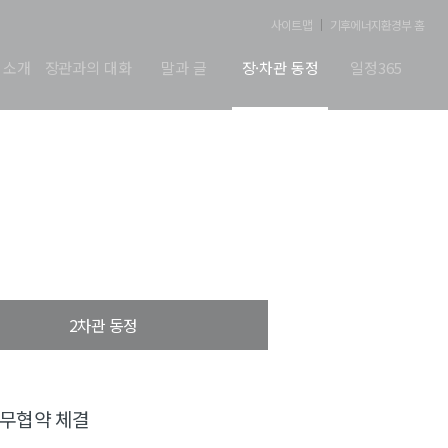
사이트맵
기후에너지환경부 홈
 소개
장관과의 대화
말과 글
장·차관 동정
일정365
2차관 동정
업무협약 체결