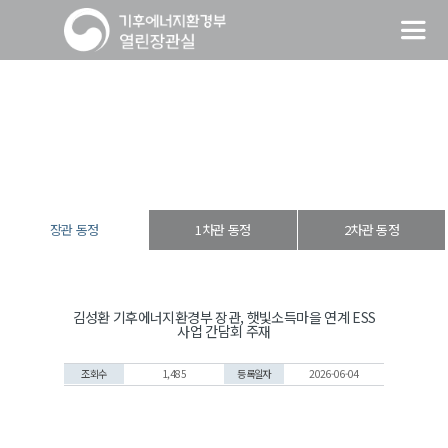
장관 동정
열린장관실
장·차관 동정
장관 동정
장관 동정
1차관 동정
2차관 동정
김성환 기후에너지환경부 장관, 햇빛소득마을 연계 ESS
사업 간담회 주재
조회수
1,485
등록일자
2026-06-04