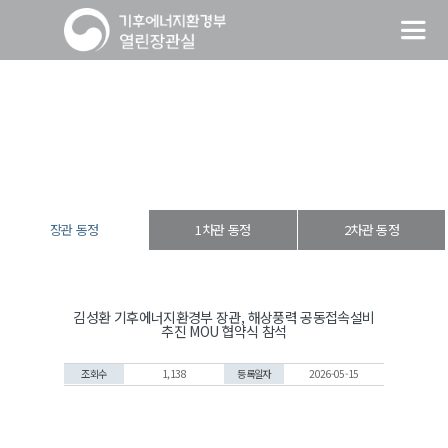
장관 동정
열린장관실
장·차관 동정
장관 동정
장관 동정
1차관 동정
2차관 동정
김성환 기후에너지환경부 장관, 해상풍력 공동접속설비
추진 MOU 협약식 참석
조회수
1,138
등록일자
2026-05-15