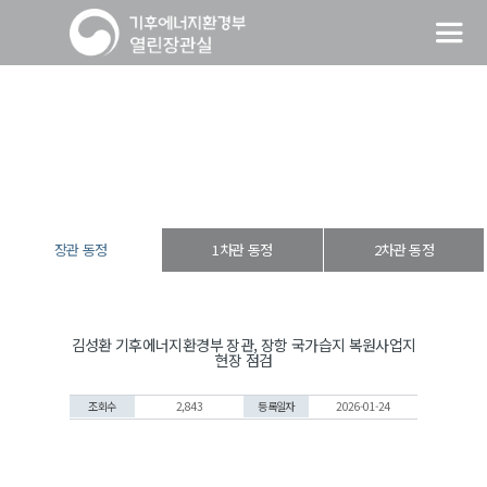
장관 동정
열린장관실
장·차관 동정
장관 동정
장관 동정
1차관 동정
2차관 동정
김성환 기후에너지환경부 장관, 장항 국가습지 복원사업지
현장 점검
조회수
2,843
등록일자
2026-01-24