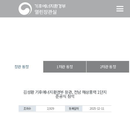
장관 동정
열린장관실
장·차관 동정
장관 동정
장관 동정
1차관 동정
2차관 동정
김성환 기후에너지환경부 장관, 전남 해상풍력 1단지
준공식 참석
조회수
2,929
등록일자
2025-12-11