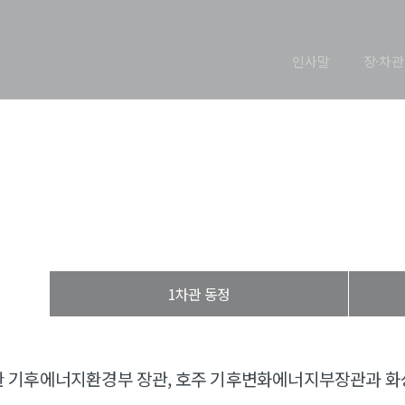
인사말
장·차관
장관 동정
열린장관실
장·차관 동정
장관 동정
1차관 동정
 기후에너지환경부 장관, 호주 기후변화에너지부장관과 