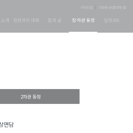
사이트맵
기후에너지환경부 홈
 소개
장관과의 대화
말과 글
장·차관 동정
일정365
2차관 동정
화상면담