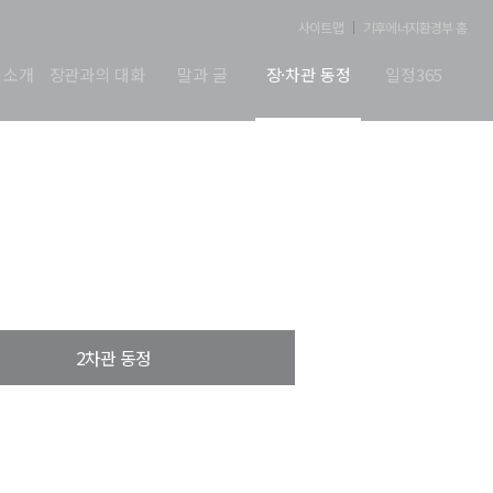
사이트맵
기후에너지환경부 홈
 소개
장관과의 대화
말과 글
장·차관 동정
일정365
2차관 동정