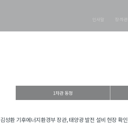
인사말
장·차관
장관 동정
열린장관실
장·차관 동정
장관 동정
1차관 동정
김성환 기후에너지환경부 장관, 태양광 발전 설비 현장 확인