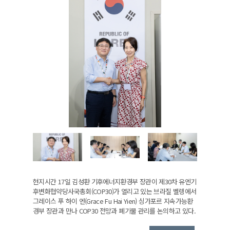
현지시간 17일 김성환 기후에너지환경부 장관이 제30차 유엔기
후변화협약당사국총회(COP30)가 열리고 있는 브라질 벨렝에서
그레이스 푸 하이 엔(Grace Fu Hai Yien) 싱가포르 지속가능환
경부 장관과 만나 COP30 전망과 폐기물 관리를 논의하고 있다.