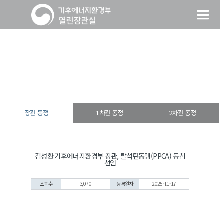
장관 동정
열린장관실
장·차관 동정
장관 동정
장관 동정
1차관 동정
2차관 동정
김성환 기후에너지환경부 장관, 탈석탄동맹(PPCA) 동참
선언
조회수
3,070
등록일자
2025-11-17