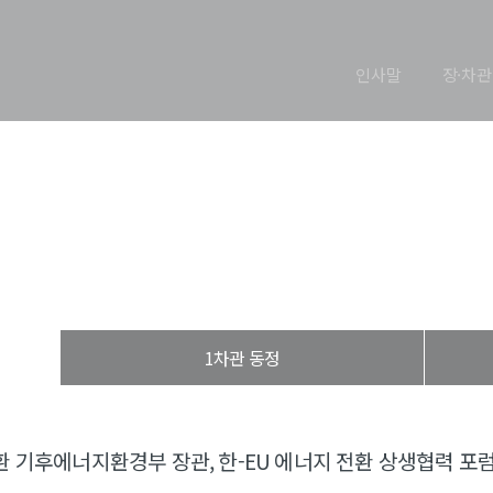
인사말
장·차관
장관 동정
열린장관실
장·차관 동정
장관 동정
1차관 동정
 기후에너지환경부 장관, 한-EU 에너지 전환 상생협력 포