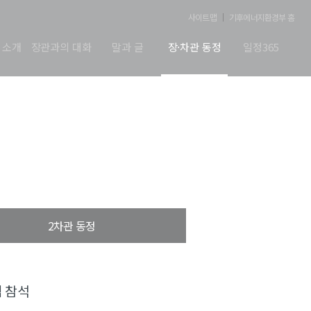
사이트맵
기후에너지환경부 홈
 소개
장관과의 대화
말과 글
장·차관 동정
일정365
2차관 동정
럼 참석