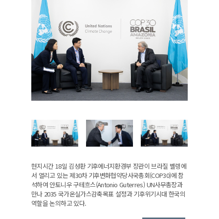
현지시간 18일 김성환 기후에너지환경부 장관이 브라질 벨렝에
서 열리고 있는 제30차 기후변화협약당사국총회(COP30)에 참
석하여 안토니우 구테흐스(Antonio Guterres) UN사무총장과
만나 2035 국가온실가스감축목표 설정과 기후위기시대 한국의
역할을 논의하고 있다.