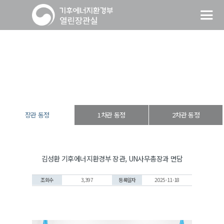
장관 동정
열린장관실
장·차관 동정
장관 동정
장관 동정
1차관 동정
2차관 동정
김성환 기후에너지환경부 장관, UN사무총장과 면담
조회수
3,397
등록일자
2025-11-18