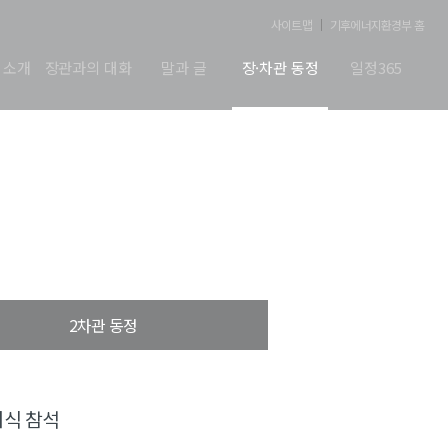
사이트맵
기후에너지환경부 홈
 소개
장관과의 대화
말과 글
장·차관 동정
일정365
2차관 동정
대식 참석