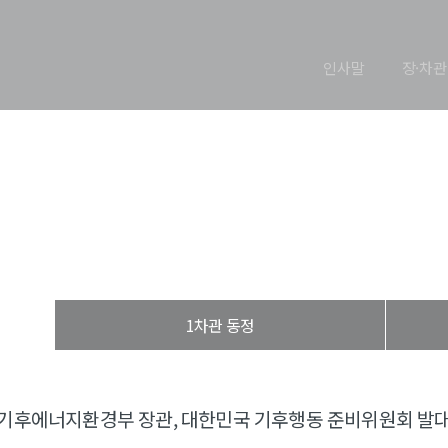
인사말
장·차관
장관 동정
열린장관실
장·차관 동정
장관 동정
1차관 동정
기후에너지환경부 장관, 대한민국 기후행동 준비위원회 발