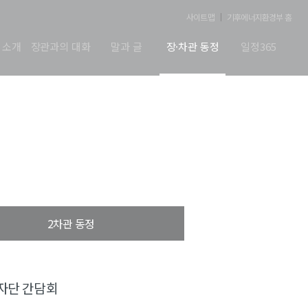
사이트맵
기후에너지환경부 홈
 소개
장관과의 대화
말과 글
장·차관 동정
일정365
2차관 동정
자단 간담회