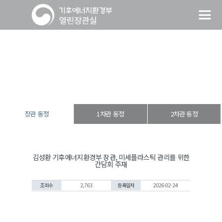
장관 동정
열린장관실
장·차관 동정
장관 동정
장관 동정
1차관 동정
2차관 동정
김성환 기후에너지환경부 장관, 미세플라스틱 관리를 위한
간담회 주재
조회수
2,763
등록일자
2026-02-24