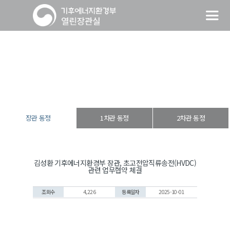
장관 동정
열린장관실
장·차관 동정
장관 동정
장관 동정
1차관 동정
2차관 동정
김성환 기후에너지환경부 장관, 초고전압직류송전(HVDC)
관련 업무협약 체결
조회수
4,226
등록일자
2025-10-01