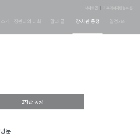
사이트맵
기후에너지환경부 홈
 소개
장관과의 대화
말과 글
장·차관 동정
일정365
2차관 동정
 방문