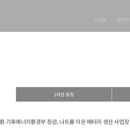
인사말
장·차관
장관 동정
열린장관실
장·차관 동정
장관 동정
1차관 동정
환 기후에너지환경부 장관, 나트륨 이온 배터리 생산 사업장