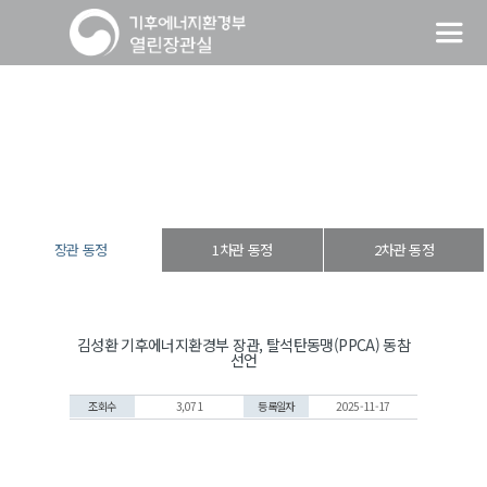
장관 동정
열린장관실
장·차관 동정
장관 동정
장관 동정
1차관 동정
2차관 동정
김성환 기후에너지환경부 장관, 탈석탄동맹(PPCA) 동참
선언
조회수
3,071
등록일자
2025-11-17