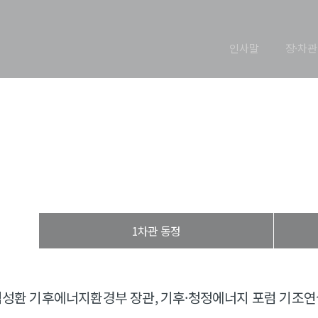
인사말
장·차관
장관 동정
열린장관실
장·차관 동정
장관 동정
1차관 동정
김성환 기후에너지환경부 장관, 기후·청정에너지 포럼 기조연