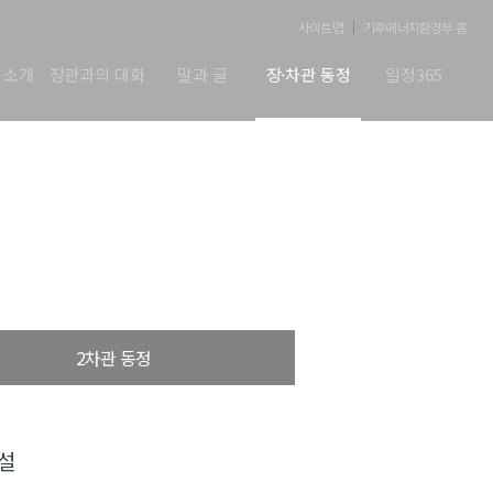
사이트맵
기후에너지환경부 홈
 소개
장관과의 대화
말과 글
장·차관 동정
일정365
2차관 동정
설