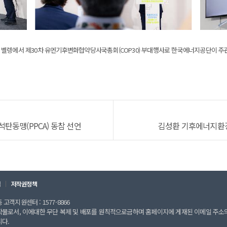
 벨렝에서 제30차 유엔기후변화협약당사국총회(COP30) 부대행사로 한국에너지공단이 주관
탄동맹(PPCA) 동참 선언
김성환 기후에너지환경
칙
저작권정책
고객지원센터 : 1577-8866
작물로서, 이에대한 무단 복제 및 배포를 원칙적으로금하며 홈페이지에 게재된 이메일 주소
니다.